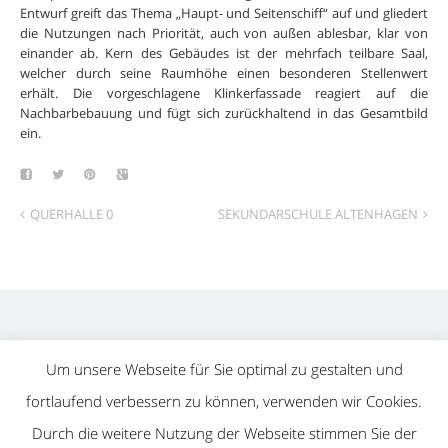
Entwurf greift das Thema „Haupt- und Seitenschiff“ auf und gliedert
die Nutzungen nach Priorität, auch von außen ablesbar, klar von
einander ab. Kern des Gebäudes ist der mehrfach teilbare Saal,
welcher durch seine Raumhöhe einen besonderen Stellenwert
erhält. Die vorgeschlagene Klinkerfassade reagiert auf die
Nachbarbebauung und fügt sich zurückhaltend in das Gesamtbild
ein.
QUERHALLE 0
SEKUNDARSCHULE ALTENHAGEN
Impressum
Um unsere Webseite für Sie optimal zu gestalten und
Datenschutz
fortlaufend verbessern zu können, verwenden wir Cookies.
Durch die weitere Nutzung der Webseite stimmen Sie der
Copyright Schmahl+Gerigk Architekten PartGmbB. All Rights Reserved