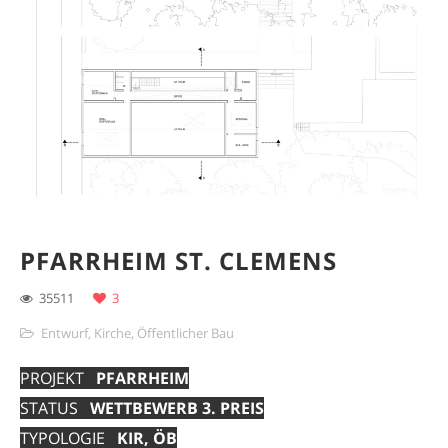
PFARRHEIM ST. CLEMENS
35511
3
Entwurf
,
Kirche
,
Öffentlicher Bau
PROJEKT
PFARRHEIM
STATUS
WETTBEWERB 3. PREIS
TYPOLOGIE
KIR, ÖB